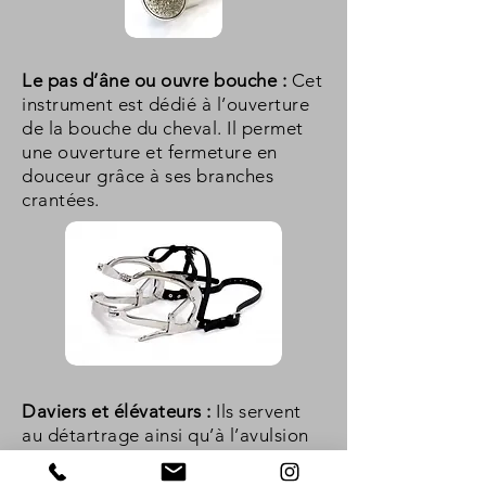
Le pas d’âne ou ouvre bouche :
Cet
instrument est dédié à l’ouverture
de la bouche du cheval. Il permet
une ouverture et fermeture en
douceur grâce à ses branches
crantées.
Daviers et élévateurs :
Ils servent
au détartrage ainsi qu’à l’avulsion
des dents de loups.