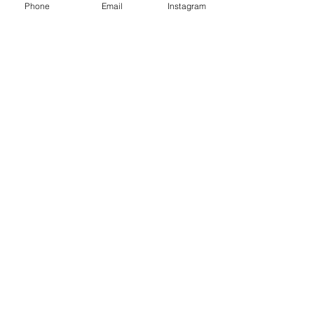
Phone
Email
Instagram
Drogueuse :
Permet de rincer la
bouche du cheval.
Contact :
TEL
:
06.23.42.71.41
Mail
:
mariebarthe.tde@gmail.com
N° Siret
:
853 489 789 00018