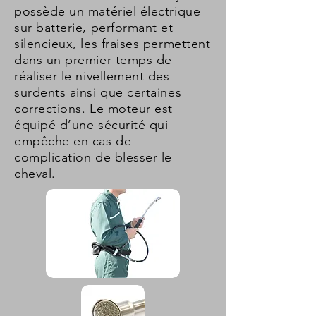
possède un matériel électrique
sur batterie, performant et
silencieux, les fraises permettent
dans un premier temps de
réaliser le nivellement des
surdents ainsi que certaines
corrections. Le moteur est
équipé d’une sécurité qui
empêche en cas de
complication de blesser le
cheval.